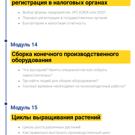
регистрация в налоговых органах
Выбор формы предприятия. ИП, К(Ф)Х или ООО?
Порядок регистрации в государственных органах.
Бухгалтерия и налоговая отчетность.
Модуль 14
Сборка конечного производственного
оборудования
Что выгоднее? Нанять специалистов или собрать
самостоятельно?
Где найти людей для сборки оборудования?
Сколько времени необходимо на пусконаладочные работы?
Модуль 15
Циклы выращивания растений
Циклы роста различных растений.
Как правильно выстроить производственный цикл